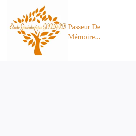
Aller
au
contenu
Passeur De
Mémoire...